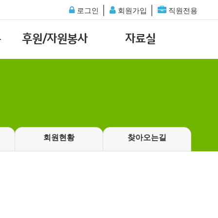
│
│
로그인
회원가입
직원전용
통
후원/자원봉사
자료실
회원현황
찾아오는길