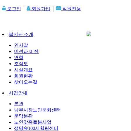
로그인
│
회원가입
│
직원전용
복지관 소개
인사말
미션과 비전
연혁
조직도
시설개요
회원현황
찾아오는길
사업안내
본관
남부시장노인문화센터
문막분관
노인맞춤돌봄사업
생명숲100세힐링센터