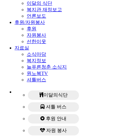
이달의 식단
복지관 재정보고
언론보도
후원/자원봉사
후원
자원봉사
선한이웃
자료실
소식마당
복지정보
늘푸른청춘 소식지
원노복TV
셔틀버스
이달의식단
셔틀 버스
후원 안내
자원 봉사