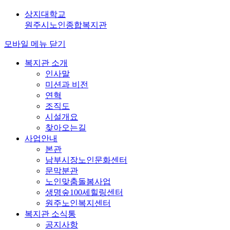
상지대학교
원주시노인종합복지관
모바일 메뉴 닫기
복지관 소개
인사말
미션과 비전
연혁
조직도
시설개요
찾아오는길
사업안내
본관
남부시장노인문화센터
문막분관
노인맞춤돌봄사업
생명숲100세힐링센터
원주노인복지센터
복지관 소식통
공지사항