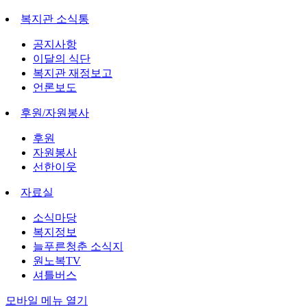
복지관 소식통
공지사항
이달의 식단
복지관 재정보고
언론보도
후원/자원봉사
후원
자원봉사
선한이웃
자료실
소식마당
복지정보
늘푸른청춘 소식지
원노복TV
셔틀버스
모바일 메뉴 열기