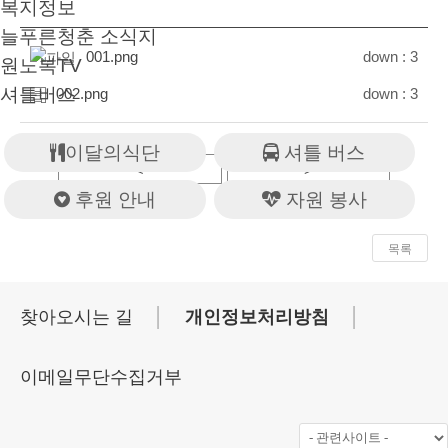
복지정보
늘푸른청춘 소식지
001.png
down :
3
원노복TV
셔틀버스
002.png
down :
3
이달의식단
셔틀 버스
<
>
후원 안내
자원 봉사
목록
│
│
찾아오시는 길
개인정보처리방침
이메일무단수집거부