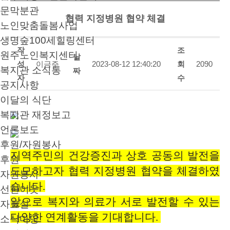
문막분관
협력 지정병원 협약 체결
노인맞춤돌봄사업
생명숲100세힐링센터
작
조
원주노인복지센터
날
성
이금주
2023-08-12 12:40:20
회
2090
복지관 소식통
짜
자
수
공지사항
이달의 식단
복지관 재정보고
언론보도
후원/자원봉사
지역주민의 건강증진과 상호 공동의 발전을
후원
도모하고자 협력 지정병원 협약을 체결하였
자원봉사
습니다.
선한이웃
앞으로 복지와 의료가 서로 발전할 수 있는
자료실
다양한 연계활동을 기대합니다.
소식마당