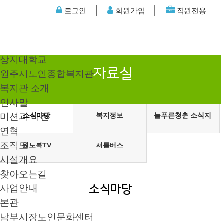
│
│
로그인
회원가입
직원전용
상지대학교
자료실
원주시노인종합복지관
복지관 소개
인사말
미션과 비전
소식마당
복지정보
늘푸른청춘 소식지
연혁
조직도
원노복TV
셔틀버스
시설개요
찾아오는길
사업안내
소식마당
본관
남부시장노인문화센터