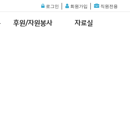
│
│
로그인
회원가입
직원전용
통
후원/자원봉사
자료실