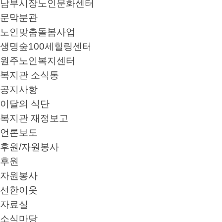
남부시장노인문화센터
문막분관
노인맞춤돌봄사업
생명숲100세힐링센터
원주노인복지센터
복지관 소식통
공지사항
이달의 식단
복지관 재정보고
언론보도
후원/자원봉사
후원
자원봉사
선한이웃
자료실
소식마당