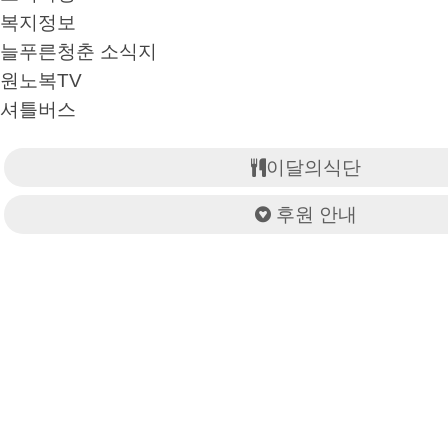
복지정보
늘푸른청춘 소식지
원노복TV
셔틀버스
이달의식단
후원 안내