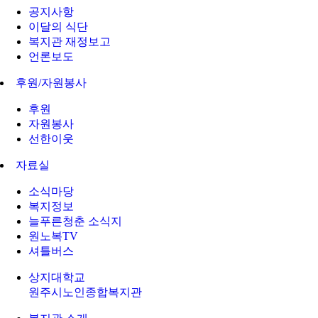
공지사항
이달의 식단
복지관 재정보고
언론보도
후원/자원봉사
후원
자원봉사
선한이웃
자료실
소식마당
복지정보
늘푸른청춘 소식지
원노복TV
셔틀버스
상지대학교
원주시노인종합복지관