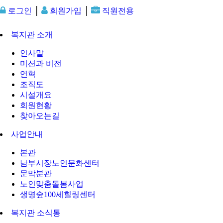
로그인
│
회원가입
│
직원전용
복지관 소개
인사말
미션과 비전
연혁
조직도
시설개요
회원현황
찾아오는길
사업안내
본관
남부시장노인문화센터
문막분관
노인맞춤돌봄사업
생명숲100세힐링센터
복지관 소식통