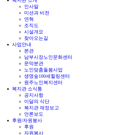
복지관 소개
인사말
미션과 비전
연혁
조직도
시설개요
찾아오는길
사업안내
본관
남부시장노인문화센터
문막분관
노인맞춤돌봄사업
생명숲100세힐링센터
원주노인복지센터
복지관 소식통
공지사항
이달의 식단
복지관 재정보고
언론보도
후원/자원봉사
후원
자원봉사