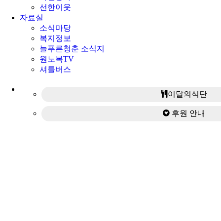
선한이웃
자료실
소식마당
복지정보
늘푸른청춘 소식지
원노복TV
셔틀버스
이달의식단
후원 안내