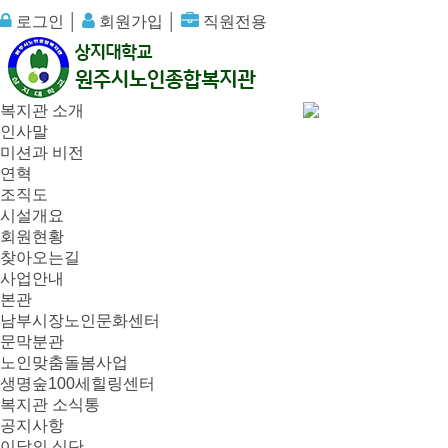
로그인
│
회원가입
│
직원전용
복지관 소개
인사말
미션과 비전
연혁
조직도
시설개요
회원현황
찾아오는길
사업안내
본관
남부시장노인문화센터
문막분관
노인맞춤돌봄사업
생명숲100세힐링센터
복지관 소식통
공지사항
이달의 식단