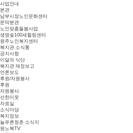
사업안내
본관
남부시장노인문화센터
문막분관
노인맞춤돌봄사업
생명숲100세힐링센터
원주노인복지센터
복지관 소식통
공지사항
이달의 식단
복지관 재정보고
언론보도
후원/자원봉사
후원
자원봉사
선한이웃
자료실
소식마당
복지정보
늘푸른청춘 소식지
원노복TV