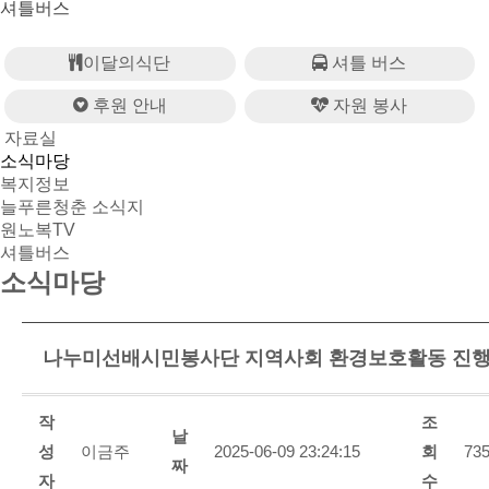
셔틀버스
이달의식단
셔틀 버스
후원 안내
자원 봉사
자료실
소식마당
복지정보
늘푸른청춘 소식지
원노복TV
셔틀버스
소식마당
나누미선배시민봉사단 지역사회 환경보호활동 진
작
조
날
성
이금주
2025-06-09 23:24:15
회
73
짜
자
수