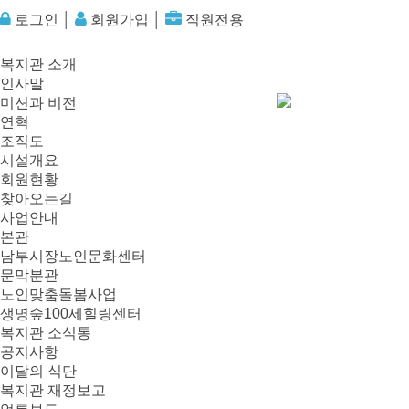
로그인
│
회원가입
│
직원전용
복지관 소개
인사말
미션과 비전
연혁
조직도
시설개요
회원현황
찾아오는길
사업안내
본관
남부시장노인문화센터
문막분관
노인맞춤돌봄사업
생명숲100세힐링센터
복지관 소식통
공지사항
이달의 식단
복지관 재정보고