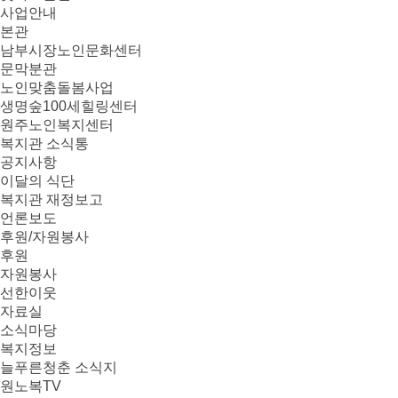
사업안내
본관
남부시장노인문화센터
문막분관
노인맞춤돌봄사업
생명숲100세힐링센터
원주노인복지센터
복지관 소식통
공지사항
이달의 식단
복지관 재정보고
언론보도
후원/자원봉사
후원
자원봉사
선한이웃
자료실
소식마당
복지정보
늘푸른청춘 소식지
원노복TV