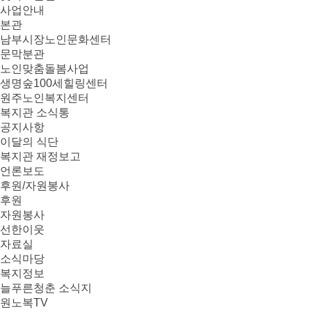
사업안내
본관
남부시장노인문화센터
문막분관
노인맞춤돌봄사업
생명숲100세힐링센터
원주노인복지센터
복지관 소식통
공지사항
이달의 식단
복지관 재정보고
언론보도
후원/자원봉사
후원
자원봉사
선한이웃
자료실
소식마당
복지정보
늘푸른청춘 소식지
원노복TV