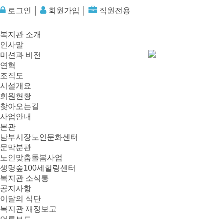
로그인
│
회원가입
│
직원전용
복지관 소개
인사말
미션과 비전
연혁
조직도
시설개요
회원현황
찾아오는길
사업안내
본관
남부시장노인문화센터
문막분관
노인맞춤돌봄사업
생명숲100세힐링센터
복지관 소식통
공지사항
이달의 식단
복지관 재정보고