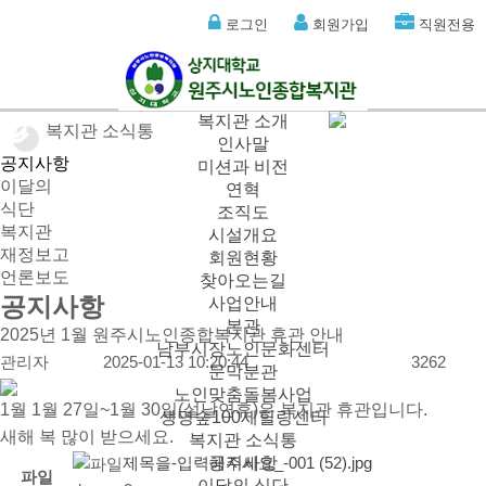
로그인
회원가입
직원전용
복지관 소개
복지관 소식통
인사말
공지사항
미션과 비전
이달의
연혁
식단
조직도
복지관
시설개요
재정보고
회원현황
언론보도
찾아오는길
공지사항
사업안내
본관
2025년 1월 원주시노인종합복지관 휴관 안내
남부시장노인문화센터
관리자
2025-01-13 10:20:44
3262
문막분관
노인맞춤돌봄사업
1월 1월 27일~1월 30일(설날연휴)은 복지관 휴관입니다.
생명숲100세힐링센터
새해 복 많이 받으세요.
복지관 소식통
제목을-입력해주세요_-001 (52).jpg
공지사항
파일
이달의 식단