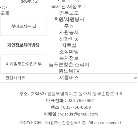
down :
2
복지관 재정보고
<
>
언론보도
목록
후원/자원봉사
후원
찾아오시는 길
자원봉사
선한이웃
개인정보처리방침
자료실
소식마당
복지정보
이메일무단수집거부
늘푸른청춘 소식지
원노복TV
셔틀버스
주소:
(26452) 강원특별자치도 원주시 동부순환로 9-6
대표전화 :
033-766-0601
팩스 :
033-766-0609
이메일 :
wjsc.kr@gmail.com
COPYRIGHT (©)원주노인종합복지관. All rights reserved.