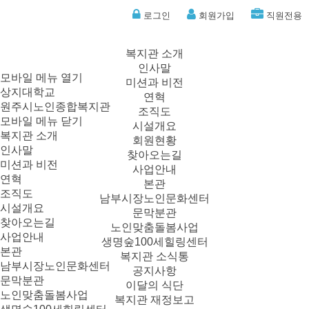
로그인
회원가입
직원전용
복지관 소개
인사말
모바일 메뉴 열기
미션과 비전
상지대학교
연혁
원주시노인종합복지관
조직도
모바일 메뉴 닫기
시설개요
복지관 소개
회원현황
인사말
찾아오는길
미션과 비전
사업안내
연혁
본관
조직도
남부시장노인문화센터
시설개요
문막분관
찾아오는길
노인맞춤돌봄사업
사업안내
생명숲100세힐링센터
본관
복지관 소식통
남부시장노인문화센터
공지사항
문막분관
이달의 식단
노인맞춤돌봄사업
복지관 재정보고