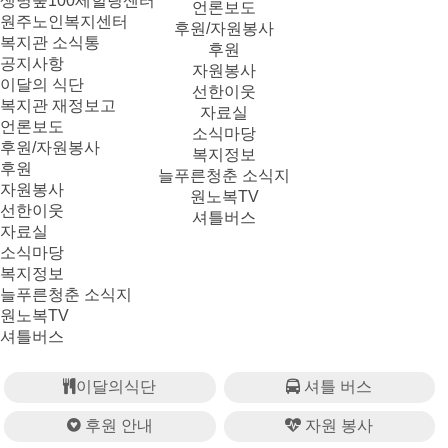
생명숲100세힐링센터
언론보도
원주노인복지센터
후원/자원봉사
복지관 소식통
후원
공지사항
자원봉사
이달의 식단
선한이웃
복지관 재정보고
자료실
언론보도
소식마당
후원/자원봉사
복지정보
후원
늘푸른청춘 소식지
자원봉사
원노복TV
선한이웃
셔틀버스
자료실
소식마당
복지정보
늘푸른청춘 소식지
원노복TV
셔틀버스
이달의식단
셔틀 버스
후원 안내
자원 봉사