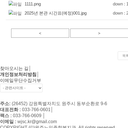
1111.png
down :
1
2025년 본관 시간표(예정)001.jpg
down :
2
<
>
목
찾아오시는 길
│
개인정보처리방침
│
이메일무단수집거부
주소:
(26452) 강원특별자치도 원주시 동부순환로 9-6
대표전화 :
033-766-0601
│
팩스 :
033-766-0609
│
이메일 :
wjsc.kr@gmail.com
COPYRIGHT (©)원주노인종합복지관. All rights reserved.