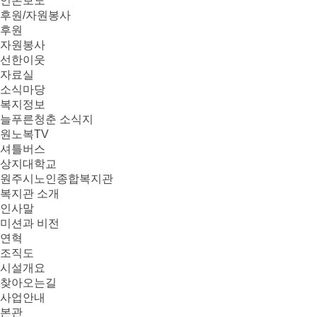
언론보도
후원/자원봉사
후원
자원봉사
선한이웃
자료실
소식마당
복지정보
늘푸른청춘 소식지
원노복TV
셔틀버스
상지대학교
원주시노인종합복지관
복지관 소개
인사말
미션과 비전
연혁
조직도
시설개요
찾아오는길
사업안내
본관