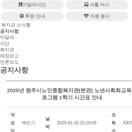
이달의식단
셔틀 버스
후원 안내
자원 봉사
복지관 소식통
공지사항
이달의
식단
복지관
재정보고
언론보도
공지사항
2025년 원주시노인종합복지관(본관) 노년사회화교
로그램 1학기 시간표 안내
작
조
날
성
백민기
2025-01-20 15:10:09
회
430
짜
자
수