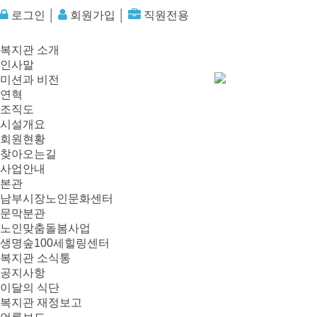
로그인
│
회원가입
│
직원전용
복지관 소개
인사말
미션과 비전
연혁
조직도
시설개요
회원현황
찾아오는길
사업안내
본관
남부시장노인문화센터
문막분관
노인맞춤돌봄사업
생명숲100세힐링센터
복지관 소식통
공지사항
이달의 식단
복지관 재정보고