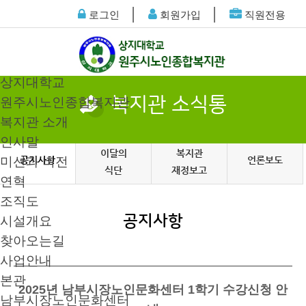
│
│
로그인
회원가입
직원전용
상지대학교
복지관 소식통
원주시노인종합복지관
복지관 소개
인사말
이달의
복지관
미션과 비전
공지사항
언론보도
식단
재정보고
연혁
조직도
공지사항
시설개요
찾아오는길
사업안내
본관
2025년 남부시장노인문화센터 1학기 수강신청 안
남부시장노인문화센터