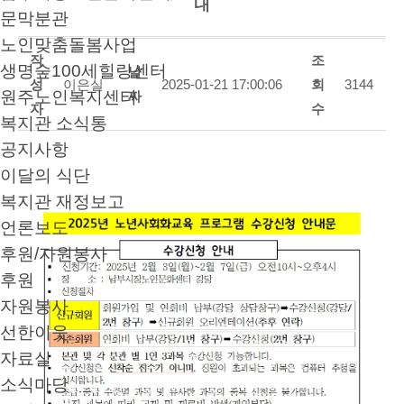
내
문막분관
노인맞춤돌봄사업
작
조
생명숲100세힐링센터
날
성
이은실
2025-01-21 17:00:06
회
3144
원주노인복지센터
짜
자
수
복지관 소식통
공지사항
이달의 식단
복지관 재정보고
언론보도
후원/자원봉사
후원
자원봉사
선한이웃
자료실
소식마당