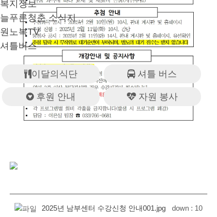
복지정보
늘푸른청춘 소식지
원노복TV
셔틀버스
이달의식단
셔틀 버스
후원 안내
자원 봉사
2025년 남부센터 수강신청 안내001.jpg
down :
10