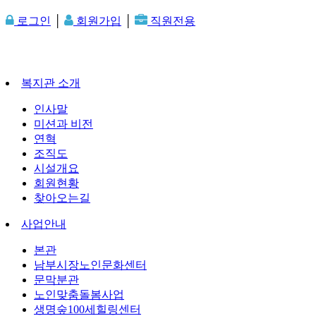
로그인
│
회원가입
│
직원전용
복지관 소개
인사말
미션과 비전
연혁
조직도
시설개요
회원현황
찾아오는길
사업안내
본관
남부시장노인문화센터
문막분관
노인맞춤돌봄사업
생명숲100세힐링센터