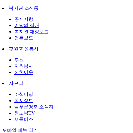
복지관 소식통
공지사항
이달의 식단
복지관 재정보고
언론보도
후원/자원봉사
후원
자원봉사
선한이웃
자료실
소식마당
복지정보
늘푸른청춘 소식지
원노복TV
셔틀버스
모바일 메뉴 열기