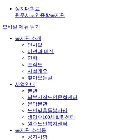
상지대학교
원주시노인종합복지관
모바일 메뉴 닫기
복지관 소개
인사말
미션과 비전
연혁
조직도
시설개요
찾아오는길
사업안내
본관
남부시장노인문화센터
문막분관
노인맞춤돌봄사업
생명숲100세힐링센터
원주노인복지센터
복지관 소식통
공지사항