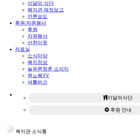
이달의 식단
복지관 재정보고
언론보도
후원/자원봉사
후원
자원봉사
선한이웃
자료실
소식마당
복지정보
늘푸른청춘 소식지
원노복TV
셔틀버스
이달의식단
후원 안내
복지관 소식통