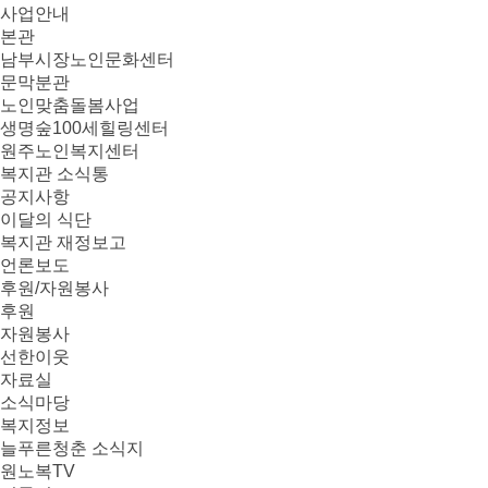
사업안내
본관
남부시장노인문화센터
문막분관
노인맞춤돌봄사업
생명숲100세힐링센터
원주노인복지센터
복지관 소식통
공지사항
이달의 식단
복지관 재정보고
언론보도
후원/자원봉사
후원
자원봉사
선한이웃
자료실
소식마당
복지정보
늘푸른청춘 소식지
원노복TV