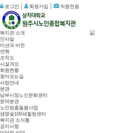
로그인
│
회원가입
│
직원전용
복지관 소개
인사말
미션과 비전
연혁
조직도
시설개요
회원현황
찾아오는길
사업안내
본관
남부시장노인문화센터
문막분관
노인맞춤돌봄사업
생명숲100세힐링센터
복지관 소식통
공지사항
이달의 식단