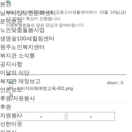
본관
남부시장노인문화센터
이용자 권익증진교육으로 강원소비생활센터에서 10월 24일(금)
13:30부터 특강이 진행됩니다.
문막분관
이용회원분들의 많은 관심과 참여바랍니다.
노인맞춤돌봄사업
생명숲100세힐링센터
원주노인복지센터
복지관 소식통
공지사항
이달의 식단
복지관 재정보고
down :
0
소비자피해예방교육-001.png
언론보도
후원/자원봉사
후원
자원봉사
<
>
선한이웃