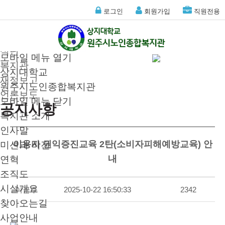
복지관 소식통
로그인
회원가입
직원전용
공지사항
이달의
식단
모바일 메뉴 열기
복지관
상지대학교
재정보고
원주시노인종합복지관
언론보도
모바일 메뉴 닫기
공지사항
복지관 소개
인사말
이용자 권익증진교육 2탄(소비자피해예방교육) 안
미션과 비전
내
연혁
조직도
시설개요
이금주
2025-10-22 16:50:33
2342
찾아오는길
사업안내