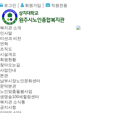
로그인
│
회원가입
│
직원전용
복지관 소개
인사말
미션과 비전
연혁
조직도
시설개요
회원현황
찾아오는길
사업안내
본관
남부시장노인문화센터
문막분관
노인맞춤돌봄사업
생명숲100세힐링센터
복지관 소식통
공지사항
이달의 식단