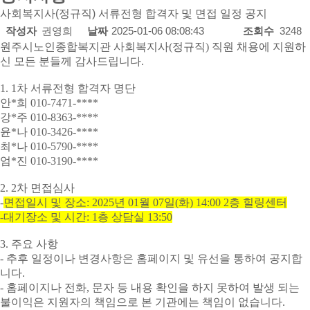
사회복지사(정규직) 서류전형 합격자 및 면접 일정 공지
작성자
권영희
날짜
2025-01-06 08:08:43
조회수
3248
원주시노인종합복지관 사회복지사
(
정규직
)
직원 채용에 지원하
신 모든 분들께 감사드립니다
.
1. 1
차 서류전형 합격자 명단
안
*
희
010-7471-****
강
*
주
010-8363-****
윤
*
나
010-3426-****
최
*
나
010-5790-****
엄
*
진
010-3190-****
2.
2
차 면접심사
-
면접일시 및 장소
: 2025
년
01
월
07
일
(
화
) 14:00 2
층 힐링센터
-
대기장소 및 시간
: 1
층 상담실
13:50
3.
주요 사항
-
추후 일정이나 변경사항은 홈페이지 및 유선을 통하여 공지합
니다
.
-
홈페이지나 전화
,
문자 등 내용 확인을 하지 못하여 발생 되는
불이익은 지원자의 책임으로 본 기관에는 책임이 없습니다
.