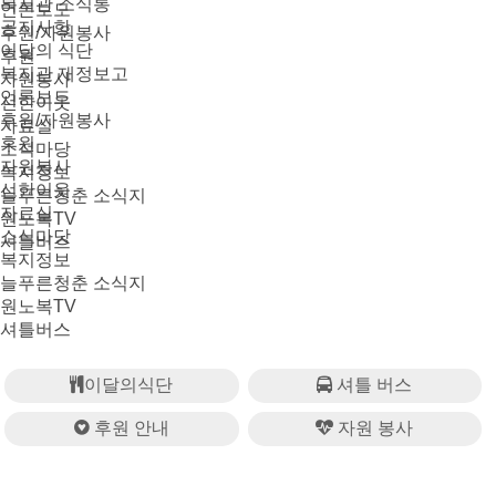
복지관 소식통
언론보도
공지사항
후원/자원봉사
이달의 식단
후원
복지관 재정보고
자원봉사
언론보도
선한이웃
후원/자원봉사
자료실
후원
소식마당
자원봉사
복지정보
선한이웃
늘푸른청춘 소식지
자료실
원노복TV
소식마당
셔틀버스
복지정보
늘푸른청춘 소식지
원노복TV
셔틀버스
이달의식단
셔틀 버스
후원 안내
자원 봉사