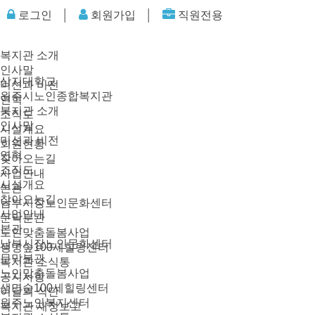
로그인
│
회원가입
│
직원전용
복지관 소개
인사말
상지대학교
미션과 비전
원주시노인종합복지관
연혁
복지관 소개
조직도
인사말
시설개요
미션과 비전
회원현황
연혁
찾아오는길
조직도
사업안내
시설개요
본관
찾아오는길
남부시장노인문화센터
사업안내
문막분관
본관
노인맞춤돌봄사업
남부시장노인문화센터
생명숲100세힐링센터
문막분관
복지관 소식통
노인맞춤돌봄사업
공지사항
생명숲100세힐링센터
이달의 식단
원주노인복지센터
복지관 재정보고