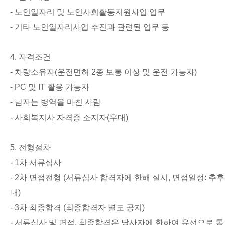
-
노인일자리 및 노인사회활동지원사업 업무
-
기타 노인일자리사업 추진과 관련된 업무 등
4.
자격조건
-
차량소유자
(
운전면허
2
종 보통 이상 및 운전 가능자
)
- PC
및
IT
활용 가능자
-
남자는 병역을 마친 사람
-
사회복지사 자격증 소지자
(
우대
)
5.
전형절차
- 1
차 서류심사
- 2
차 면접전형
(
서류심사 합격자에 한해 실시
,
면접일정
:
추후
내
)
- 3
차 최종합격
(
최종합격자 별도 공지
)
-
서류심사 및 면접
,
최종합격은 당사자에 한하여 유선으로 통