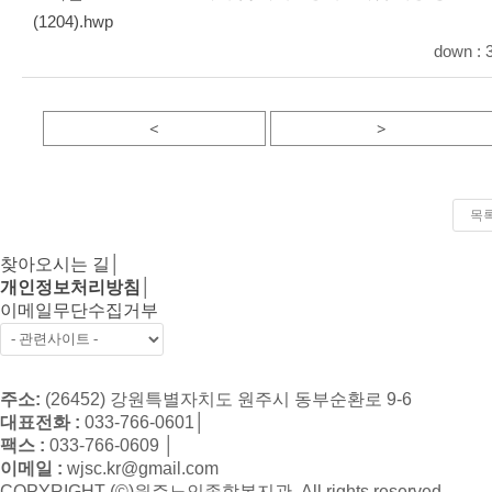
(1204).hwp
down :
3
<
>
목
찾아오시는 길
│
개인정보처리방침
│
이메일무단수집거부
주소:
(26452) 강원특별자치도 원주시 동부순환로 9-6
대표전화 :
033-766-0601
│
팩스 :
033-766-0609
│
이메일 :
wjsc.kr@gmail.com
COPYRIGHT (©)원주노인종합복지관. All rights reserved.