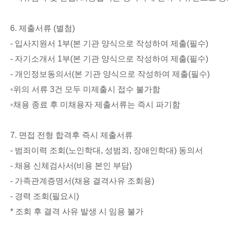
6.
제출서류
(
별첨
)
-
입사지원서
1
부
(
본 기관 양식으로 작성하여 제출
(
필수
)
-
자기소개서
1
부
(
본 기관 양식으로 작성하여 제출
(
필수
)
-
개인정보동의서
(
본 기관 양식으로 작성하여 제출
(
필수
)
◦
위의 서류
3
건 모두 미제출시 접수 불가함
◦
채용 종료 후 미채용자 제출서류는 즉시 파기함
7.
면접 전형 합격후 즉시 제출서류
-
범죄이력 조회
(
노인학대
,
성범죄
,
장애인학대
)
동의서
-
채용 신체검사서
(
비용 본인 부담
)
-
가족관계증명서
(
채용 결격사유 조회용
)
-
경력 조회
(
필요시
)
*
조회 후 결격 사유 발생 시 임용 불가