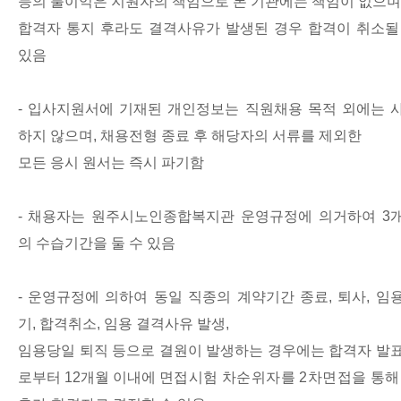
등의 불이익은 지원자의 책임으로 본 기관에는 책임이 없으며
합격자 통지 후라도 결격사유가 발생된 경우 합격이 취소될
있음
-
입사지원서에 기재된 개인정보는 직원채용 목적 외에는 
하지 않으며
,
채용전형 종료 후 해당자의 서류를 제외한
모든 응시 원서는 즉시 파기함
-
채용자는 원주시노인종합복지관 운영규정에 의거하여
3
의 수습기간을 둘 수 있음
-
운영규정에 의하여 동일 직종의 계약기간 종료
,
퇴사
,
임
기
,
합격취소
,
임용 결격사유 발생
,
임용당일 퇴직 등으로 결원이 발생하는 경우에는 합격자 발
로부터
12
개월 이내에
면접시험 차순위자를
2
차면접을 통해