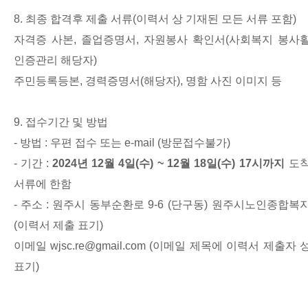
8.
최종 합격후 제출 서류
(
이력서 상 기재된 모든 서류 포함
)
자격증 사본
,
졸업증명서
,
자원봉사 확인서
(
사회복지 봉사
인증관리 해당자
)
주민등록등본
,
경력증명서
(
해당자
),
명함 사진 이미지 등
9.
접수기간 및 방법
-
방법
:
우편 접수 또는
e-mail (
방문접수불가
)
-
기간
:
2024
년
12
월
4
일
(
수
) ~ 12
월
18
일
(
수
) 17
시까지
도
서류에 한함
-
주소
:
원주시 동부순환로
9-6 (
단구동
)
원주시노인종합복
(
이력서 제출 표기
)
이메일
wjsc.re@gmail.com (
이메일 제목에 이력서 제출자 
표기
)