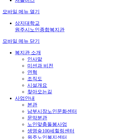
셔틀버스
모바일 메뉴 열기
상지대학교
원주시노인종합복지관
모바일 메뉴 닫기
복지관 소개
인사말
미션과 비전
연혁
조직도
시설개요
찾아오는길
사업안내
본관
남부시장노인문화센터
문막분관
노인맞춤돌봄사업
생명숲100세힐링센터
원주노인복지센터