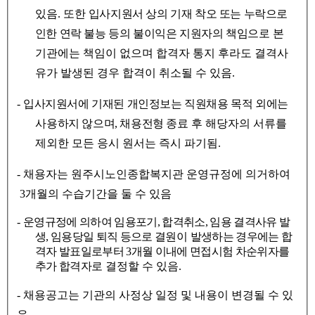
있음
.
또한
입사지원서 상의 기재 착오 또는 누락으로
인한 연락 불능 등의 불이익은 지원자의 책임
으로 본
기관에는 책임이 없으며
합격자 통지 후라도 결격사
유가 발생된 경우 합격이 취소될 수 있음
.
-
입사지원서에 기재된 개인정보는 직원채용 목적 외에는
사용하지 않으며
,
채용전형 종료
후 해당자의 서류를
제외한 모든 응시 원서는 즉시 파기됨
.
-
채용자는 원주시노인종합복지관 운영규정에 의거하여
3
개월의 수습기간을 둘 수 있음
-
운영규정에 의하여
임용포기
,
합격취소
,
임용 결격사유 발
생
,
임용당일 퇴직 등으로 결원
이
발생하는 경우에는 합
격자 발표일로부터
3
개월 이내에 면접시험 차순위자를
추가 합격자
로 결정할 수 있음
.
-
채용공고는 기관의 사정상 일정 및 내용이 변경될 수 있
음
.