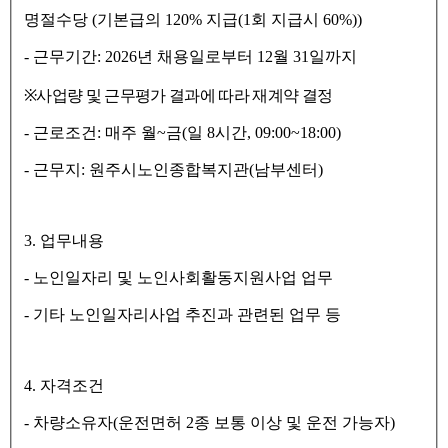
명절수당
(
기본급의
120%
지급
(1
회 지급시
60%))
-
근무기간
: 2026
년 채용일로부터
12
월
31
일까지
※
사업량 및 근무평가 결과에 따라 재계약 결정
-
근로조건
:
매주 월
~
금
(
일
8
시간
, 09:00~18:00)
-
근무지
:
원주시노인종합복지관
(
남부센터
)
3.
업무내용
-
노인일자리 및 노인사회활동지원사업 업무
-
기타 노인일자리사업 추진과 관련된 업무 등
4.
자격조건
-
차량소유자
(
운전면허
2
종 보통 이상 및 운전 가능자
)