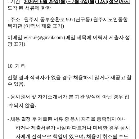
-
기간
:
2026
년
6
월
29
일
(
월
) ~ 7
월
6
일
(
월
) 12
시
(
정오
)
까지
도착 된 서류에 한함
-
주소
:
원주시 동부순환로
9-6 (
단구동
)
원주시노인종합
복지관
(
이력서 제출 표기
)
이메일
wjsc.re@gmail.com (
메일 제목에 이력서 제출자 성
명 표기
)
10.
기 타
전형 결과 적격자가 없을 경우 채용하지 않거나 재공고 할
수 있음
.
-
응시원서 및 자기소개서가 본 기관 양식이 아닌 경우 접
수되지 않음
.
-
채용 결정 후 제출된 서류 중 응시 자격을 충족하지 아니
하거나 제출서류가 사실과 다르
거나 미비한 경우 응시
자에게 전적으로 책임이 있으며
,
채용이 취소될 수도