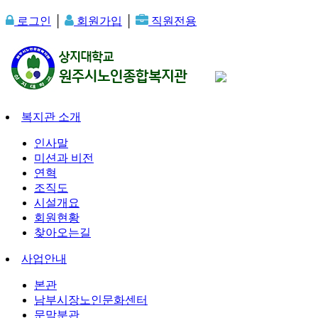
로그인
│
회원가입
│
직원전용
복지관 소개
인사말
미션과 비전
연혁
조직도
시설개요
회원현황
찾아오는길
사업안내
본관
남부시장노인문화센터
문막분관