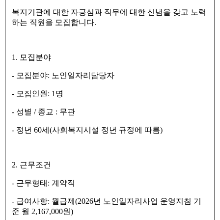
복지기관에 대한 자긍심과 직무에 대한 신념을 갖고 노력
하는 직원을 모집합니다
.
1.
모집분야
-
모집분야
:
노인일자리담당자
-
모집인원
: 1
명
-
성별
/
종교
:
무관
-
정년
60
세
(
사회복지시설 정년 규정에 따름
)
2.
근무조건
-
근무형태
:
계약직
-
급여사항
:
월급제
(2026
년 노인일자리사업 운영지침 기
준 월
2,167,000
원
)