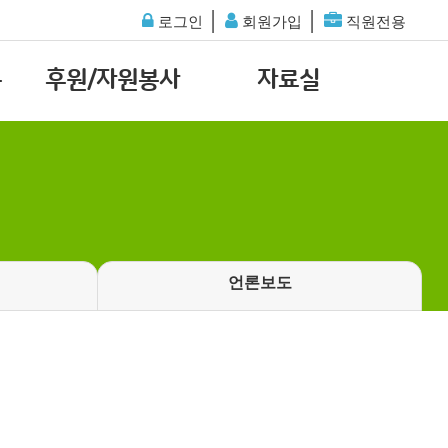
│
│
로그인
회원가입
직원전용
통
후원/자원봉사
자료실
언론보도