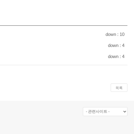
down :
10
down :
4
down :
4
목록