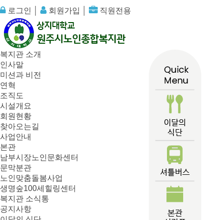
로그인
│
회원가입
│
직원전용
복지관 소개
인사말
미션과 비전
연혁
조직도
시설개요
회원현황
찾아오는길
사업안내
본관
남부시장노인문화센터
문막분관
노인맞춤돌봄사업
생명숲100세힐링센터
복지관 소식통
공지사항
이달의 식단