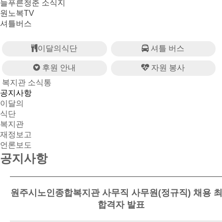
늘푸른청춘 소식지
원노복TV
셔틀버스
이달의식단
셔틀 버스
후원 안내
자원 봉사
복지관 소식통
공지사항
이달의
식단
복지관
재정보고
언론보도
공지사항
원주시노인종합복지관 사무직 사무원(정규직) 채용 
합격자 발표