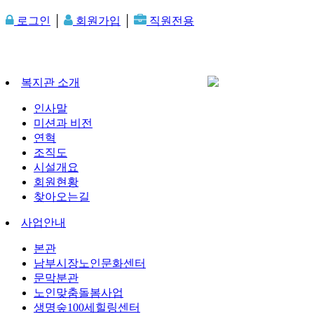
로그인
│
회원가입
│
직원전용
복지관 소개
인사말
미션과 비전
연혁
조직도
시설개요
회원현황
찾아오는길
사업안내
본관
남부시장노인문화센터
문막분관
노인맞춤돌봄사업
생명숲100세힐링센터