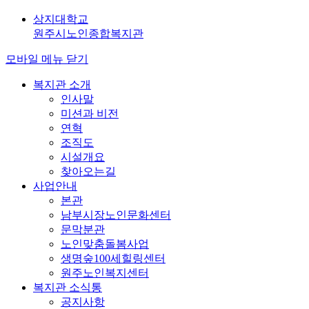
상지대학교
원주시노인종합복지관
모바일 메뉴 닫기
복지관 소개
인사말
미션과 비전
연혁
조직도
시설개요
찾아오는길
사업안내
본관
남부시장노인문화센터
문막분관
노인맞춤돌봄사업
생명숲100세힐링센터
원주노인복지센터
복지관 소식통
공지사항