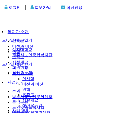
로그인
│
회원가입
│
직원전용
복지관 소개
모바일 메뉴 열기
인사말
미션과 비전
상지대학교
연혁
원주시노인종합복지관
조직도
시설개요
모바일 메뉴 닫기
회원현황
찾아오는길
복지관 소개
인사말
사업안내
미션과 비전
연혁
본관
조직도
남부시장노인문화센터
시설개요
문막분관
찾아오는길
노인맞춤돌봄사업
사업안내
생명숲100세힐링센터