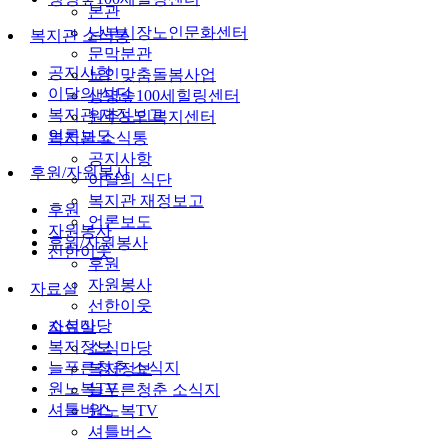
본관
남부시장노인문화센터
복지관 소식통
문막분관
공지사항
노인맞춤돌봄사업
이달의 식단
생명숲100세힐링센터
복지관 재정보고
원주노인복지센터
언론보도
복지관 소식통
공지사항
후원/자원봉사
이달의 식단
복지관 재정보고
후원
언론보도
자원봉사
후원/자원봉사
선한이웃
후원
자원봉사
자료실
선한이웃
소식마당
자료실
복지정보
소식마당
늘푸른청춘 소식지
복지정보
원노복TV
늘푸른청춘 소식지
셔틀버스
원노복TV
셔틀버스