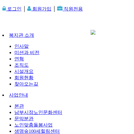
로그인
│
회원가입
│
직원전용
복지관 소개
인사말
미션과 비전
연혁
조직도
시설개요
회원현황
찾아오는길
사업안내
본관
남부시장노인문화센터
문막분관
노인맞춤돌봄사업
생명숲100세힐링센터