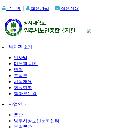
로그인
│
회원가입
│
직원전용
복지관 소개
인사말
미션과 비전
연혁
조직도
시설개요
회원현황
찾아오는길
사업안내
본관
남부시장노인문화센터
문막분관