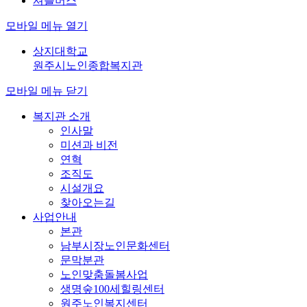
셔틀버스
모바일 메뉴 열기
상지대학교
원주시노인종합복지관
모바일 메뉴 닫기
복지관 소개
인사말
미션과 비전
연혁
조직도
시설개요
찾아오는길
사업안내
본관
남부시장노인문화센터
문막분관
노인맞춤돌봄사업
생명숲100세힐링센터
원주노인복지센터